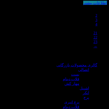
اطلاعات بیشتر
1
2
3
4
…
21
22
23
→
دسته بندی محصولات
گالری محصولات بازرگانی
اتصالی
بست
قلاب دینام
مهار کش
اشپیل
انکر
پرج
پرچ انبری
قلاب دینام