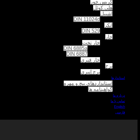
گریس خور
هلی کوئل
اشپیل
DIN 11024d
انکر
DIN 529
خار
خار تخت
DIN 6885a
DIN 6887
خار فنری
پرج
پرچ انبری
استاندارها
استانداردهاي پیچ و مهره
گواهینامه ها
درباره ما
تماس با ما
English
فارسی