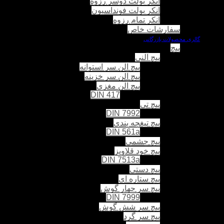
انکر بولت دوسر رزوه
انکر بولت فونداسیون
انکر تمام رزوه
سفارشات خاص
گالری محصولات بازرگانی
پیچ
پیچ آلنی
پیچ آلن سر استوانه
پیچ آلن سر خزینه
پیچ آلن مغزی
DIN 417
پیچ تی
DIN 7992
پیچ تیغچه بندی
DIN 561a
پیچ چشمی
پیچ خود قلاویز
DIN 7513a
پیچ دستی
پیچ ستاره ای
پیچ سر چهار گوش
DIN 7999
پیچ سر شش گوش
پیچ سر گرد