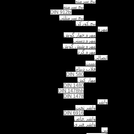
پیچ سرمته
پیچ سرمته
DIN 912bl
پیچ سرمثلثی
پیچ کورکن
مهره
مهره چهار گوش
مهره دستی
مهره شش گوش
مهره گرد
اتصالی
بست
قلاب دینام
DIN 580
مهار کش
DIN 1480
DIN 1478hh
DIN 1478
واشر
واشر تخت
DIN 6916
واشر خاص
واشر فنری
پین